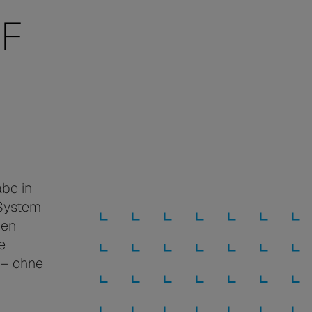
EF
äbe in
-System
nen
e
 – ohne