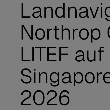
Landnavig
Northrop
LITEF auf
Singapor
2026