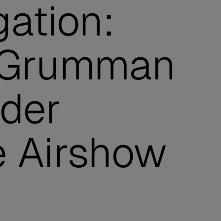
ation:
 Grumman
 der
e Airshow