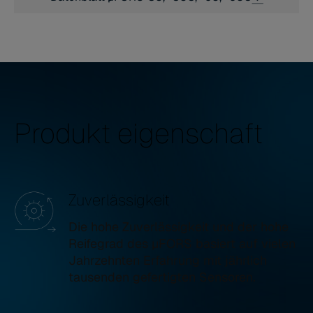
Produkt eigenschaft
Zuverlässigkeit
Die hohe Zuverlässigkeit und der hohe
Reifegrad des µFORS basiert auf vielen
Jahrzehnten Erfahrung mit jährlich
tausenden gefertigten Sensoren.