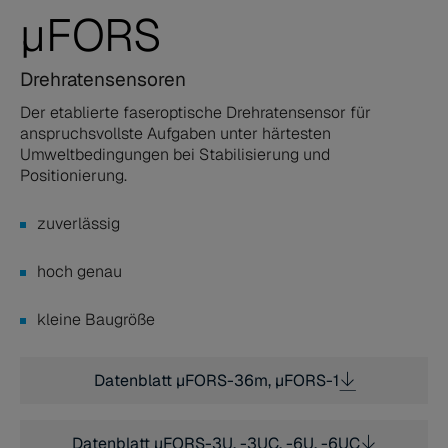
µFORS
Drehratensensoren
Der etablierte faseroptische Drehratensensor für
anspruchsvollste Aufgaben unter härtesten
Umweltbedingungen bei Stabilisierung und
Positionierung.
zuverlässig
hoch genau
kleine Baugröße
Datenblatt µFORS-36m, µFORS-1
Datenblatt µFORS-3U, -3UC, -6U, -6UC