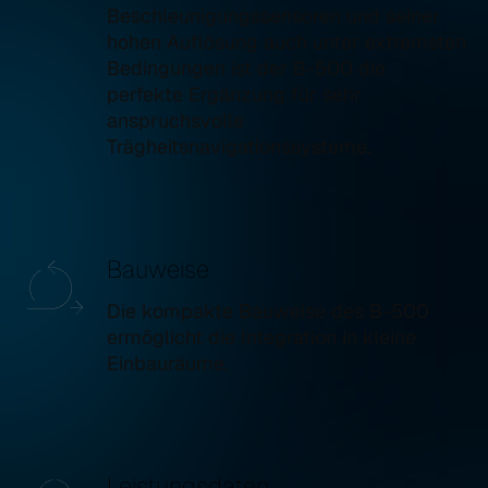
Beschleunigungssensoren und seiner
hohen Auflösung auch unter extremsten
Bedingungen ist der B-500 die
perfekte Ergänzung für sehr
anspruchsvolle
Trägheitsnavigationssysteme.
Bauweise
Die kompakte Bauweise des B-500
ermöglicht die Integration in kleine
Einbauräume.
Leistungsdaten