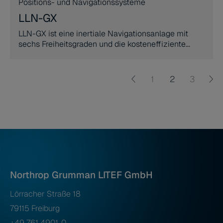
Positions- und Navigationssysteme
LLN-GX
LLN-GX ist eine inertiale Navigationsanlage mit
sechs Freiheitsgraden und die kosteneffiziente
Lösung einer Fahrzeugnavigationsanlage in
militärischer Verwendung.
1
2
3
Northrop Grumman LITEF GmbH
Lörracher Straße 18
79115 Freiburg
+49 761 4901-0