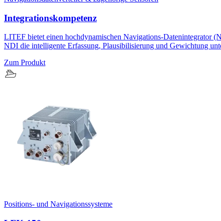
Integrationskompetenz
LITEF bietet einen hochdynamischen Navigations-Datenintegrator (N
NDI die intelligente Erfassung, Plausibilisierung und Gewichtung unt
Zum Produkt
Positions- und Navigationssysteme