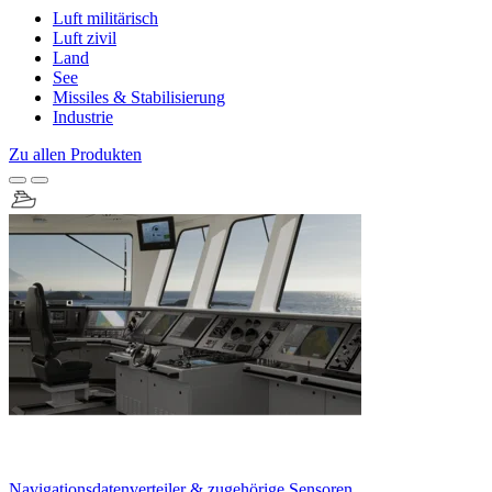
Luft militärisch
Luft zivil
Land
See
Missiles & Stabilisierung
Industrie
Zu allen Produkten
Navigationsdatenverteiler & zugehörige Sensoren